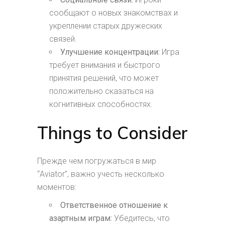
сообщают о новых знакомствах и
укреплении старых дружеских
связей.
Улучшение концентрации:
Игра
требует внимания и быстрого
принятия решений, что может
положительно сказаться на
когнитивных способностях.
Things to Consider
Прежде чем погружаться в мир
“Aviator”, важно учесть несколько
моментов:
Ответственное отношение к
азартным играм:
Убедитесь, что