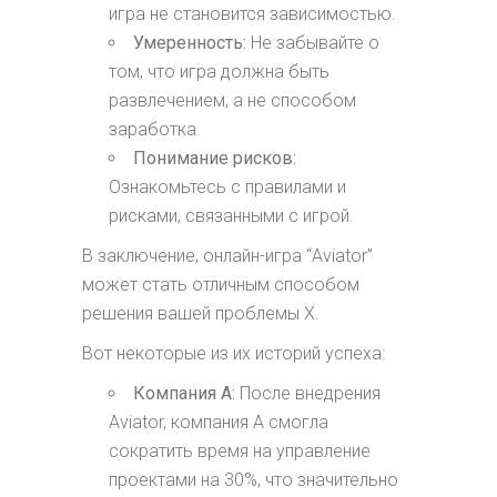
игра не становится зависимостью.
Умеренность:
Не забывайте о
том, что игра должна быть
развлечением, а не способом
заработка.
Понимание рисков:
Ознакомьтесь с правилами и
рисками, связанными с игрой.
В заключение, онлайн-игра “Aviator”
может стать отличным способом
решения вашей проблемы X.
Вот некоторые из их историй успеха:
Компания A:
После внедрения
Aviator, компания A смогла
сократить время на управление
проектами на 30%, что значительно