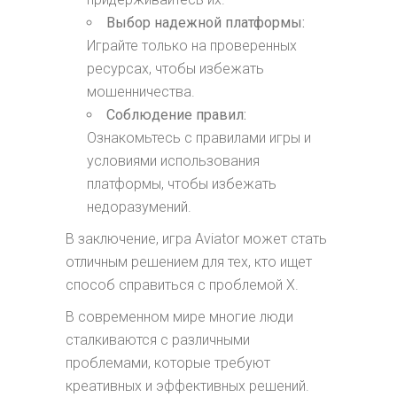
Выбор надежной платформы:
Играйте только на проверенных
ресурсах, чтобы избежать
мошенничества.
Соблюдение правил:
Ознакомьтесь с правилами игры и
условиями использования
платформы, чтобы избежать
недоразумений.
В заключение, игра Aviator может стать
отличным решением для тех, кто ищет
способ справиться с проблемой X.
В современном мире многие люди
сталкиваются с различными
проблемами, которые требуют
креативных и эффективных решений.