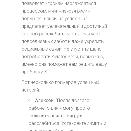
позволяет игрокам наслаждаться
процессом, минимизируя риск и
повышая шансы на успех. Она
предлагает увлекательный и доступный
способ расслабиться, отвлечься от
повседневных забот и даже укрепить
социальные связи. Не упустите шанс
попробовать Aviator Bet и, возможно,
именно она поможет вам решить вашу
проблему X.
Вот несколько примеров успешных
историй:
Алексей:
“После долгого
рабочего дня я могу просто
включить авиатор-игру и
расслабиться. Установите лимиты и
придерживайтесь их.