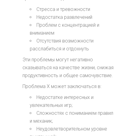
Стресса и тревожности
Недостатка развлечений
Проблем с концентрацией и
вниманием
Отсутствия возможности
расслабиться и отдохнуть
Эти проблемы могут негативно
сказываться на качестве жизни, снижая
продуктивность и общее самочувствие.
Проблема X может заключаться в:
Недостатке интересных и
увлекательных игр;
Сложностях с пониманием правил
и механик;
Неудовлетворительном уровне