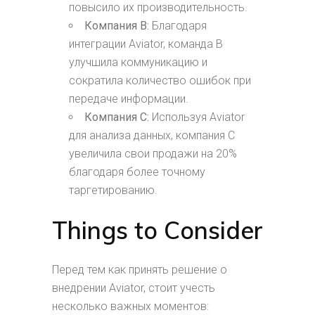
повысило их производительность.
Компания B:
Благодаря
интеграции Aviator, команда B
улучшила коммуникацию и
сократила количество ошибок при
передаче информации.
Компания C:
Используя Aviator
для анализа данных, компания C
увеличила свои продажи на 20%
благодаря более точному
таргетированию.
Things to Consider
Перед тем как принять решение о
внедрении Aviator, стоит учесть
несколько важных моментов: