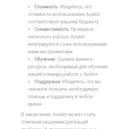
Стоимость:
Убедитесь, что
стоимость использования Aviator
соответствует вашему бюджету.
Совместимость:
Проверьте,
насколько хорошо Aviator
интегрируется с уже используемыми
вами инструментами.
Обучение:
Оцените время и
ресурсы, необходимые для обучения
вашей команды работе с Aviator.
Поддержка:
Убедитесь, что вы
сможете получить необходимую
помощь и поддержку в любое
время.
В заключение, Aviator может стать
отличным решением для вашей