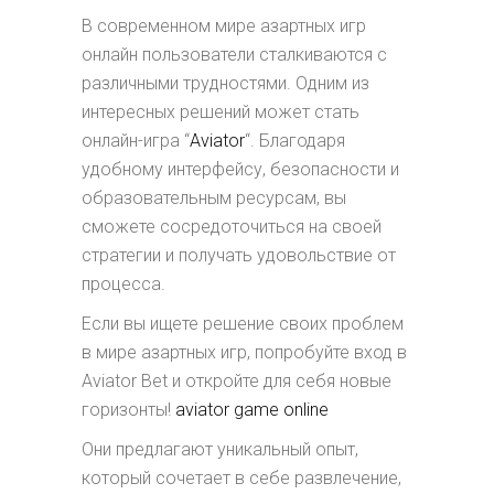
В современном мире азартных игр
онлайн пользователи сталкиваются с
различными трудностями. Одним из
интересных решений может стать
онлайн-игра “
Aviator
“. Благодаря
удобному интерфейсу, безопасности и
образовательным ресурсам, вы
сможете сосредоточиться на своей
стратегии и получать удовольствие от
процесса.
Если вы ищете решение своих проблем
в мире азартных игр, попробуйте вход в
Aviator Bet и откройте для себя новые
горизонты!
aviator game online
Они предлагают уникальный опыт,
который сочетает в себе развлечение,